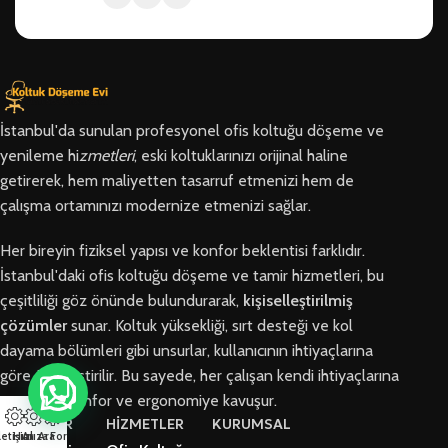
İstanbul'da sunulan profesyonel ofis koltuğu döşeme ve
yenileme hi
zmetleri
, eski koltuklarınızı orijinal haline
getirerek, hem maliyetten tasarruf etmenizi hem de
çalışma ortamınızı modernize etmenizi sağlar.
Her bireyin fiziksel yapısı ve konfor beklentisi farklıdır.
İstanbul'daki ofis koltuğu döşeme ve tamir hizmetleri, bu
çeşitliliği göz önünde bulundurarak,
kişiselleştirilmiş
çözümler
sunar. Koltuk yüksekliği, sırt desteği ve kol
dayama bölümleri gibi unsurlar, kullanıcının ihtiyaçlarına
göre özelleştirilir. Bu sayede, her çalışan kendi ihtiyaçlarına
en uygun konfor ve ergonomiye kavuşur.
BÖLGELER
HİZMETLER
KURUMSAL
letişim
Hızlı Ara
Arıza Formu