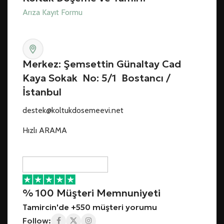
Arıza Kayıt Formu
Merkez: Şemsettin Günaltay Cad
Kaya Sokak No: 5/1 Bostancı /
İstanbul
destek@koltukdosemeevi.net
Hızlı ARAMA
% 100 Müşteri Memnuniyeti
Tamircin'de +550 müşteri yorumu
Follow: