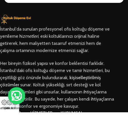
İstanbul'da sunulan profesyonel ofis koltuğu döşeme ve
yenileme hi
zmetleri
, eski koltuklarınızı orijinal haline
getirerek, hem maliyetten tasarruf etmenizi hem de
çalışma ortamınızı modernize etmenizi sağlar.
Her bireyin fiziksel yapısı ve konfor beklentisi farklıdır.
İstanbul'daki ofis koltuğu döşeme ve tamir hizmetleri, bu
çeşitliliği göz önünde bulundurarak,
kişiselleştirilmiş
çözümler
sunar. Koltuk yüksekliği, sırt desteği ve kol
dayama bölümleri gibi unsurlar, kullanıcının ihtiyaçlarına
göre özelleştirilir. Bu sayede, her çalışan kendi ihtiyaçlarına
en uygun konfor ve ergonomiye kavuşur.
letişim
Hızlı Ara
Arıza Formu
BÖLGELER
HİZMETLER
KURUMSAL
Arnavutköy
Ofis Koltuğu
Hakkımızda
Ofis Koltuğu
Tamiri