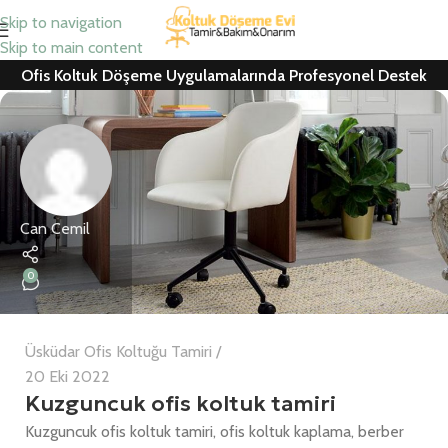
Skip to navigation
Skip to main content
Ofis Koltuk Döşeme Uygulamalarında Profesyonel Destek
Can Cemil
0
Üsküdar Ofis Koltuğu Tamiri
20 Eki 2022
Kuzguncuk ofis koltuk tamiri
Kuzguncuk ofis koltuk tamiri, ofis koltuk kaplama, berber