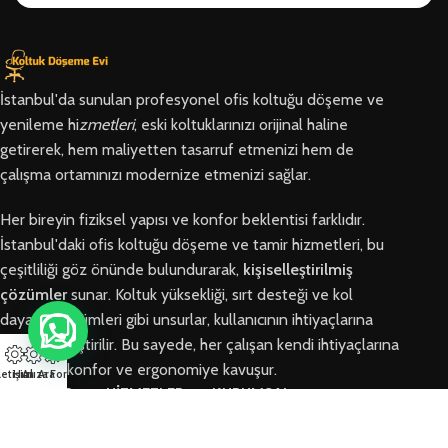
İstanbul'da sunulan profesyonel ofis koltuğu döşeme ve
yenileme hi
zmetleri
, eski koltuklarınızı orijinal haline
getirerek, hem maliyetten tasarruf etmenizi hem de
çalışma ortamınızı modernize etmenizi sağlar.
Her bireyin fiziksel yapısı ve konfor beklentisi farklıdır.
İstanbul'daki ofis koltuğu döşeme ve tamir hizmetleri, bu
çeşitliliği göz önünde bulundurarak,
kişiselleştirilmiş
çözümler
sunar. Koltuk yüksekliği, sırt desteği ve kol
dayama bölümleri gibi unsurlar, kullanıcının ihtiyaçlarına
göre özelleştirilir. Bu sayede, her çalışan kendi ihtiyaçlarına
en uygun konfor ve ergonomiye kavuşur.
letişim
Hızlı Ara
Arıza Formu
BÖLGELER
HİZMETLER
KURUMSAL
Arnavutköy
Ofis Koltuğu
Hakkımızda
Ofis Koltuğu
Tamiri