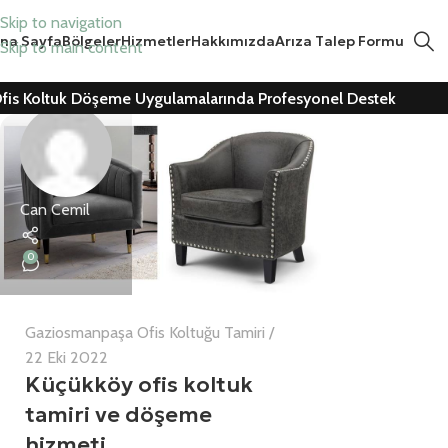
Skip to navigation
na Sayfa
Bölgeler
Hizmetler
Hakkımızda
Arıza Talep Formu
Skip to main content
fis Koltuk Döşeme Uygulamalarında Profesyonel Destek
Can Cemil
0
Gaziosmanpaşa Ofis Koltuğu Tamiri
22 Eki 2022
Küçükköy ofis koltuk
tamiri ve döşeme
hizmeti