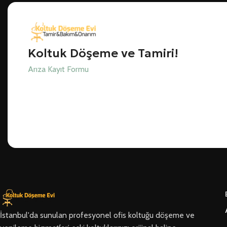
Koltuk Döşeme ve Tamiri!
Arıza Kayıt Formu
İstanbul'da sunulan profesyonel ofis koltuğu döşeme ve