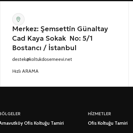
Merkez: Şemsettin Günaltay
Cad Kaya Sokak No: 5/1
Bostancı / İstanbul
destek@koltukdosemeevi.net
Hızlı ARAMA
BÖLGELER
HİZMETLER
Arnavutköy Ofis Koltuğu Tamiri
Ofis Koltuğu Tamiri