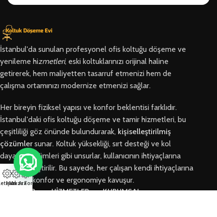
İstanbul'da sunulan profesyonel ofis koltuğu döşeme ve
yenileme hi
zmetleri
, eski koltuklarınızı orijinal haline
getirerek, hem maliyetten tasarruf etmenizi hem de
çalışma ortamınızı modernize etmenizi sağlar.
Her bireyin fiziksel yapısı ve konfor beklentisi farklıdır.
İstanbul'daki ofis koltuğu döşeme ve tamir hizmetleri, bu
çeşitliliği göz önünde bulundurarak,
kişiselleştirilmiş
çözümler
sunar. Koltuk yüksekliği, sırt desteği ve kol
dayama bölümleri gibi unsurlar, kullanıcının ihtiyaçlarına
göre özelleştirilir. Bu sayede, her çalışan kendi ihtiyaçlarına
en uygun konfor ve ergonomiye kavuşur.
letişim
Hızlı Ara
Arıza Formu
BÖLGELER
HİZMETLER
KURUMSAL
Arnavutköy
Ofis Koltuğu
Hakkımızda
Ofis Koltuğu
Tamiri