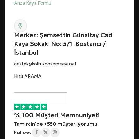
Arıza Kayıt Formu
Merkez: Şemsettin Günaltay Cad
Kaya Sokak No: 5/1 Bostancı /
İstanbul
destek@koltukdosemeevi.net
Hızlı ARAMA
% 100 Müşteri Memnuniyeti
Tamircin'de +550 müşteri yorumu
Follow: