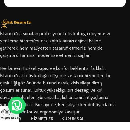
İstanbul'da sunulan profesyonel ofis koltuğu döşeme ve
yenileme hi
zmetleri
, eski koltuklarınızı orijinal haline
getirerek, hem maliyetten tasarruf etmenizi hem de
çalışma ortamınızı modernize etmenizi sağlar.
Her bireyin fiziksel yapısı ve konfor beklentisi farklıdır.
İstanbul'daki ofis koltuğu döşeme ve tamir hizmetleri, bu
çeşitliliği göz önünde bulundurarak,
kişiselleştirilmiş
çözümler
sunar. Koltuk yüksekliği, sırt desteği ve kol
dayama bölümleri gibi unsurlar, kullanıcının ihtiyaçlarına
göre özelleştirilir. Bu sayede, her çalışan kendi ihtiyaçlarına
en uygun konfor ve ergonomiye kavuşur.
letişim
Hızlı Ara
Arıza Formu
BÖLGELER
HİZMETLER
KURUMSAL
Arnavutköy
Ofis Koltuğu
Hakkımızda