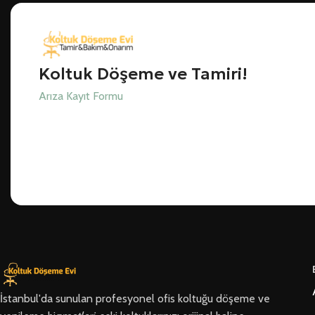
Koltuk Döşeme ve Tamiri!
Arıza Kayıt Formu
İstanbul'da sunulan profesyonel ofis koltuğu döşeme ve