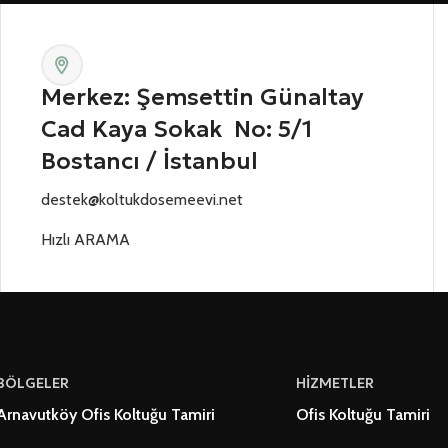
Merkez: Şemsettin Günaltay
Cad Kaya Sokak No: 5/1
Bostancı / İstanbul
destek@koltukdosemeevi.net
Hızlı ARAMA
BÖLGELER
HİZMETLER
Arnavutköy Ofis Koltuğu Tamiri
Ofis Koltuğu Tamiri