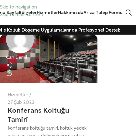
Skip to navigation
na Sayfa
Bölgeler
Hizmetler
Hakkımızda
Arıza Talep Formu
Skip to main content
fis Koltuk Döşeme Uygulamalarında Profesyonel Destek
Can Cemil
0
Hizmetler
27 Şub 2022
Konferans Koltuğu
Tamiri
Konferans koltuğu tamiri, koltuk yedek
parça ve kumaş değişimlerini ücretsiz