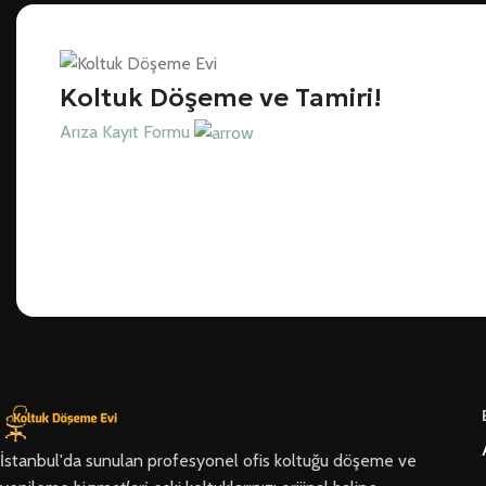
Koltuk Döşeme ve Tamiri!
Arıza Kayıt Formu
İstanbul'da sunulan profesyonel ofis koltuğu döşeme ve