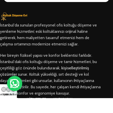
İstanbul'da sunulan profesyonel ofis koltuğu döşeme ve
yenileme hi
zmetleri
, eski koltuklarınızı orijinal haline
getirerek, hem maliyetten tasarruf etmenizi hem de
çalışma ortamınızı modernize etmenizi sağlar.
Her bireyin fiziksel yapısı ve konfor beklentisi farklıdır.
İstanbul'daki ofis koltuğu döşeme ve tamir hizmetleri, bu
çeşitliliği göz önünde bulundurarak,
kişiselleştirilmiş
çözümler
sunar. Koltuk yüksekliği, sırt desteği ve kol
dayama bölümleri gibi unsurlar, kullanıcının ihtiyaçlarına
göre özelleştirilir. Bu sayede, her çalışan kendi ihtiyaçlarına
en uygun konfor ve ergonomiye kavuşur.
letişim
Hızlı Ara
Arıza Formu
BÖLGELER
HİZMETLER
KURUMSAL
Arnavutköy
Ofis Koltuğu
Hakkımızda
Ofis Koltuğu
Tamiri