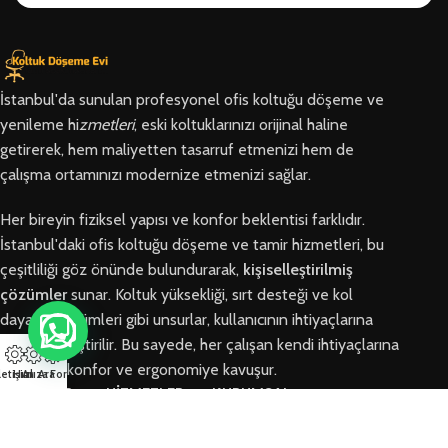
İstanbul'da sunulan profesyonel ofis koltuğu döşeme ve
yenileme hi
zmetleri
, eski koltuklarınızı orijinal haline
getirerek, hem maliyetten tasarruf etmenizi hem de
çalışma ortamınızı modernize etmenizi sağlar.
Her bireyin fiziksel yapısı ve konfor beklentisi farklıdır.
İstanbul'daki ofis koltuğu döşeme ve tamir hizmetleri, bu
çeşitliliği göz önünde bulundurarak,
kişiselleştirilmiş
çözümler
sunar. Koltuk yüksekliği, sırt desteği ve kol
dayama bölümleri gibi unsurlar, kullanıcının ihtiyaçlarına
göre özelleştirilir. Bu sayede, her çalışan kendi ihtiyaçlarına
en uygun konfor ve ergonomiye kavuşur.
letişim
Hızlı Ara
Arıza Formu
BÖLGELER
HİZMETLER
KURUMSAL
Arnavutköy
Ofis Koltuğu
Hakkımızda
Ofis Koltuğu
Tamiri