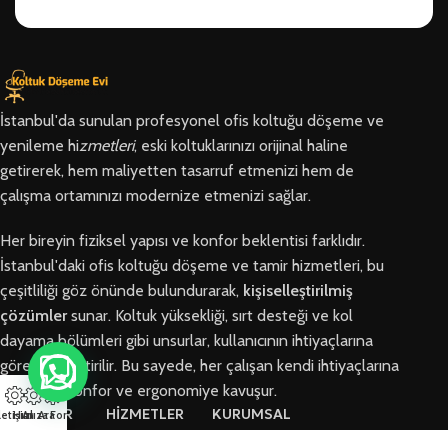
İstanbul'da sunulan profesyonel ofis koltuğu döşeme ve
yenileme hi
zmetleri
, eski koltuklarınızı orijinal haline
getirerek, hem maliyetten tasarruf etmenizi hem de
çalışma ortamınızı modernize etmenizi sağlar.
Her bireyin fiziksel yapısı ve konfor beklentisi farklıdır.
İstanbul'daki ofis koltuğu döşeme ve tamir hizmetleri, bu
çeşitliliği göz önünde bulundurarak,
kişiselleştirilmiş
çözümler
sunar. Koltuk yüksekliği, sırt desteği ve kol
dayama bölümleri gibi unsurlar, kullanıcının ihtiyaçlarına
göre özelleştirilir. Bu sayede, her çalışan kendi ihtiyaçlarına
en uygun konfor ve ergonomiye kavuşur.
BÖLGELER
HİZMETLER
KURUMSAL
letişim
Hızlı Ara
Arıza Formu
Arnavutköy
Ofis Koltuğu
Hakkımızda