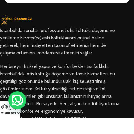
İstanbul'da sunulan profesyonel ofis koltuğu döşeme ve
yenileme hi
zmetleri
, eski koltuklarınızı orijinal haline
getirerek, hem maliyetten tasarruf etmenizi hem de
çalışma ortamınızı modernize etmenizi sağlar.
Her bireyin fiziksel yapısı ve konfor beklentisi farklıdır.
İstanbul'daki ofis koltuğu döşeme ve tamir hizmetleri, bu
çeşitliliği göz önünde bulundurarak,
kişiselleştirilmiş
çözümler
sunar. Koltuk yüksekliği, sırt desteği ve kol
dayama bölümleri gibi unsurlar, kullanıcının ihtiyaçlarına
göre özelleştirilir. Bu sayede, her çalışan kendi ihtiyaçlarına
en uygun konfor ve ergonomiye kavuşur.
letişim
Hızlı Ara
Arıza Formu
BÖLGELER
HİZMETLER
KURUMSAL
Arnavutköy
Ofis Koltuğu
Hakkımızda
Ofis Koltuğu
Tamiri