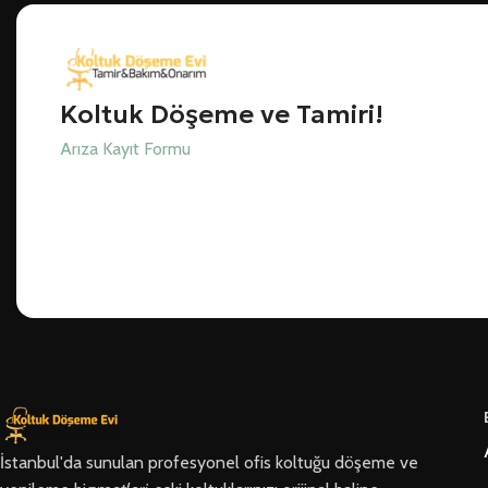
Koltuk Döşeme ve Tamiri!
Arıza Kayıt Formu
İstanbul'da sunulan profesyonel ofis koltuğu döşeme ve