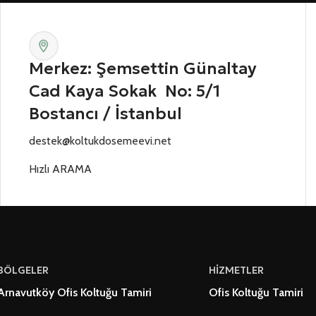
Merkez: Şemsettin Günaltay
Cad Kaya Sokak No: 5/1
Bostancı / İstanbul
destek@koltukdosemeevi.net
Hızlı ARAMA
BÖLGELER
HİZMETLER
Arnavutköy Ofis Koltuğu Tamiri
Ofis Koltuğu Tamiri