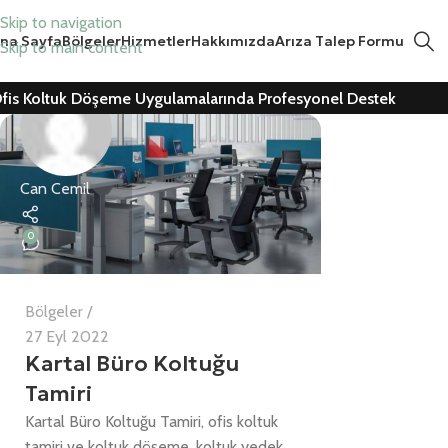
Skip to navigation
na Sayfa
Bölgeler
Hizmetler
Hakkımızda
Arıza Talep Formu
Skip to main content
fis Koltuk Döşeme Uygulamalarında Profesyonel Destek
Can Cemil
0
Bölgeler
27 Eyl 2022
Kartal Büro Koltuğu
Tamiri
Kartal Büro Koltuğu Tamiri, ofis koltuk
tamiri ve koltuk döşeme, koltuk yedek