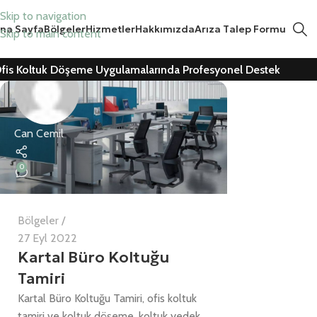
Skip to navigation
na Sayfa
Bölgeler
Hizmetler
Hakkımızda
Arıza Talep Formu
Skip to main content
fis Koltuk Döşeme Uygulamalarında Profesyonel Destek
Can Cemil
0
Bölgeler
27 Eyl 2022
Kartal Büro Koltuğu
Tamiri
Kartal Büro Koltuğu Tamiri, ofis koltuk
tamiri ve koltuk döşeme, koltuk yedek