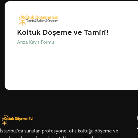
Koltuk Döşeme ve Tamiri!
Arıza Kayıt Formu
İstanbul'da sunulan profesyonel ofis koltuğu döşeme ve