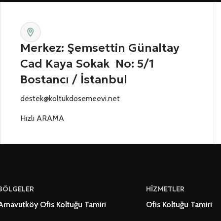
Merkez: Şemsettin Günaltay
Cad Kaya Sokak No: 5/1
Bostancı / İstanbul
destek@koltukdosemeevi.net
Hızlı ARAMA
BÖLGELER
HİZMETLER
Arnavutköy Ofis Koltuğu Tamiri
Ofis Koltuğu Tamiri