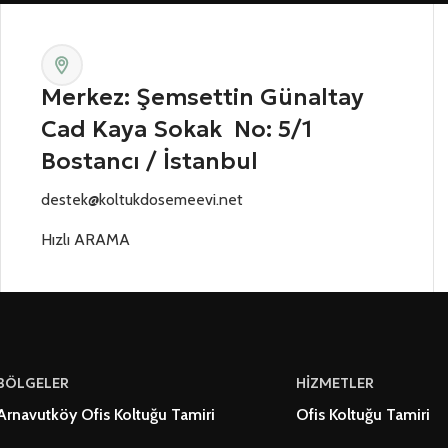
Merkez: Şemsettin Günaltay
Cad Kaya Sokak No: 5/1
Bostancı / İstanbul
destek@koltukdosemeevi.net
Hızlı ARAMA
BÖLGELER
HİZMETLER
Arnavutköy Ofis Koltuğu Tamiri
Ofis Koltuğu Tamiri