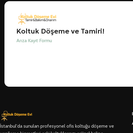
Koltuk Döşeme ve Tamiri!
Arıza Kayıt Formu
İstanbul'da sunulan profesyonel ofis koltuğu döşeme ve