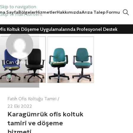
Skip to navigation
na Sayfa
Bölgeler
Hizmetler
Hakkımızda
Arıza Talep Formu
Skip to main content
fis Koltuk Döşeme Uygulamalarında Profesyonel Destek
Can Cemil
0
Fatih Ofis Koltuğu Tamiri
22 Eki 2022
Karagümrük ofis koltuk
tamiri ve döşeme
hizmeti