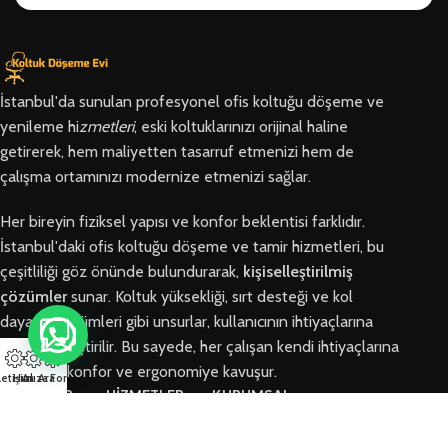
İstanbul'da sunulan profesyonel ofis koltuğu döşeme ve
yenileme hi
zmetleri
, eski koltuklarınızı orijinal haline
getirerek, hem maliyetten tasarruf etmenizi hem de
çalışma ortamınızı modernize etmenizi sağlar.
Her bireyin fiziksel yapısı ve konfor beklentisi farklıdır.
İstanbul'daki ofis koltuğu döşeme ve tamir hizmetleri, bu
çeşitliliği göz önünde bulundurarak,
kişiselleştirilmiş
çözümler
sunar. Koltuk yüksekliği, sırt desteği ve kol
dayama bölümleri gibi unsurlar, kullanıcının ihtiyaçlarına
göre özelleştirilir. Bu sayede, her çalışan kendi ihtiyaçlarına
en uygun konfor ve ergonomiye kavuşur.
letişim
Hızlı Ara
Arıza Formu
BÖLGELER
HİZMETLER
KURUMSAL
Arnavutköy
Ofis Koltuğu
Hakkımızda
Ofis Koltuğu
Tamiri