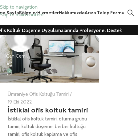
Skip to navigation
na Sayfa
Bölgeler
Hizmetler
Hakkımızda
Arıza Talep Formu
Skip to main content
fis Koltuk Döşeme Uygulamalarında Profesyonel Destek
Can Cemil
0
Ümraniye Ofis Koltuğu Tamiri
19 Eki 2022
İstiklal ofis koltuk tamiri
İstiklal ofis koltuk tamiri, oturma grubu
tamiri, koltuk döşeme, berber koltuğu
tamiri, ofis koltuk kaplama ve ofis