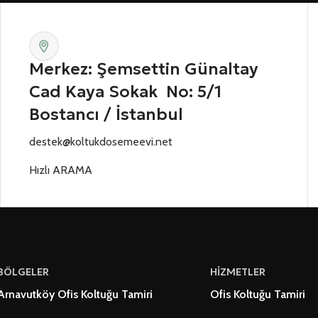
Merkez: Şemsettin Günaltay
Cad Kaya Sokak No: 5/1
Bostancı / İstanbul
destek@koltukdosemeevi.net
Hızlı ARAMA
BÖLGELER
HİZMETLER
Arnavutköy Ofis Koltuğu Tamiri
Ofis Koltuğu Tamiri