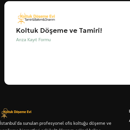
Koltuk Döşeme ve Tamiri!
Arıza Kayıt Formu
İstanbul'da sunulan profesyonel ofis koltuğu döşeme ve