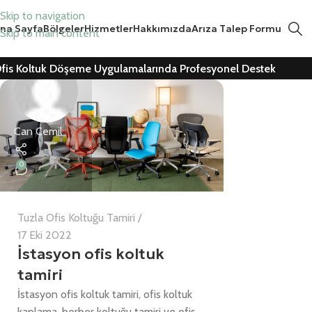
Skip to navigation
na Sayfa
Bölgeler
Hizmetler
Hakkımızda
Arıza Talep Formu
Skip to main content
fis Koltuk Döşeme Uygulamalarında Profesyonel Destek
Can Cemil
0
Tuzla Ofis Koltuğu Tamiri
17 Eki 2022
İstasyon ofis koltuk
tamiri
İstasyon ofis koltuk tamiri, ofis koltuk
kaplama, berber koltuğu tamiri ve ofis