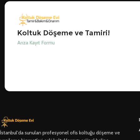
Koltuk Döşeme ve Tamiri!
Arıza Kayıt Formu
İstanbul'da sunulan profesyonel ofis koltuğu döşeme ve