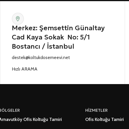
Merkez: Şemsettin Günaltay
Cad Kaya Sokak No: 5/1
Bostancı / İstanbul
destek@koltukdosemeevi.net
Hızlı ARAMA
BÖLGELER
HİZMETLER
Arnavutköy Ofis Koltuğu Tamiri
Ofis Koltuğu Tamiri