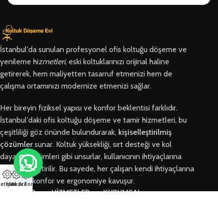
İstanbul'da sunulan profesyonel ofis koltuğu döşeme ve
yenileme hi
zmetleri
, eski koltuklarınızı orijinal haline
getirerek, hem maliyetten tasarruf etmenizi hem de
çalışma ortamınızı modernize etmenizi sağlar.
Her bireyin fiziksel yapısı ve konfor beklentisi farklıdır.
İstanbul'daki ofis koltuğu döşeme ve tamir hizmetleri, bu
çeşitliliği göz önünde bulundurarak,
kişiselleştirilmiş
çözümler
sunar. Koltuk yüksekliği, sırt desteği ve kol
dayama bölümleri gibi unsurlar, kullanıcının ihtiyaçlarına
göre özelleştirilir. Bu sayede, her çalışan kendi ihtiyaçlarına
en uygun konfor ve ergonomiye kavuşur.
letişim
Hızlı Ara
Arıza Formu
BÖLGELER
HİZMETLER
KURUMSAL
Arnavutköy
Ofis Koltuğu
Hakkımızda
Ofis Koltuğu
Tamiri