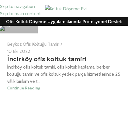
Skip to navigation
Can Cemil
Skip to main content
Ofis Koltuk Döşeme Uygulamalarında Profesyonel Destek
0
Beykoz Ofis Koltuğu Tamiri
10 Eki 2022
İncirköy ofis koltuk tamiri
İncirköy ofis koltuk tamiri, ofis koltuk kaplama, berber
koltuğu tamiri ve ofis koltuk yedek parça hizmetlerinde 25
yıllık birikim ve t...
Continue Reading