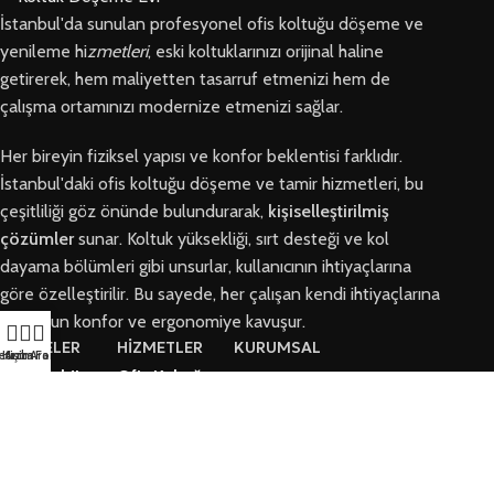
İstanbul'da sunulan profesyonel ofis koltuğu döşeme ve
yenileme hi
zmetleri
, eski koltuklarınızı orijinal haline
getirerek, hem maliyetten tasarruf etmenizi hem de
çalışma ortamınızı modernize etmenizi sağlar.
Her bireyin fiziksel yapısı ve konfor beklentisi farklıdır.
İstanbul'daki ofis koltuğu döşeme ve tamir hizmetleri, bu
çeşitliliği göz önünde bulundurarak,
kişiselleştirilmiş
çözümler
sunar. Koltuk yüksekliği, sırt desteği ve kol
dayama bölümleri gibi unsurlar, kullanıcının ihtiyaçlarına
göre özelleştirilir. Bu sayede, her çalışan kendi ihtiyaçlarına
en uygun konfor ve ergonomiye kavuşur.
BÖLGELER
HİZMETLER
KURUMSAL
letişim
Hızlı Ara
Arıza Formu
Arnavutköy
Ofis Koltuğu
Hakkımızda
Ofis Koltuğu
Tamiri
Tamiri
İletişim
Ofis Koltuk
Ataşehir Ofis
Döşeme
Arıza Talep Formu
Koltuğu Tamiri