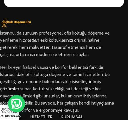
İstanbul'da sunulan profesyonel ofis koltuğu döşeme ve
yenileme hi
zmetleri
, eski koltuklarınızı orijinal haline
getirerek, hem maliyetten tasarruf etmenizi hem de
çalışma ortamınızı modernize etmenizi sağlar.
Her bireyin fiziksel yapısı ve konfor beklentisi farklıdır.
İstanbul'daki ofis koltuğu döşeme ve tamir hizmetleri, bu
çeşitliliği göz önünde bulundurarak,
kişiselleştirilmiş
çözümler
sunar. Koltuk yüksekliği, sırt desteği ve kol
dayama bölümleri gibi unsurlar, kullanıcının ihtiyaçlarına
göre özelleştirilir. Bu sayede, her çalışan kendi ihtiyaçlarına
en uygun konfor ve ergonomiye kavuşur.
letişim
Hızlı Ara
Arıza Formu
BÖLGELER
HİZMETLER
KURUMSAL
Arnavutköy
Ofis Koltuğu
Hakkımızda