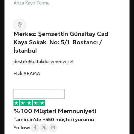
Arıza Kayıt Formu
Merkez: Şemsettin Günaltay Cad
Kaya Sokak No: 5/1 Bostancı /
İstanbul
destek@koltukdosemeevi.net
Hızlı ARAMA
% 100 Müşteri Memnuniyeti
Tamircin'de +550 müşteri yorumu
Follow: