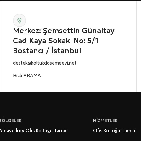
Merkez: Şemsettin Günaltay
Cad Kaya Sokak No: 5/1
Bostancı / İstanbul
destek@koltukdosemeevi.net
Hızlı ARAMA
BÖLGELER
HİZMETLER
Arnavutköy Ofis Koltuğu Tamiri
Ofis Koltuğu Tamiri