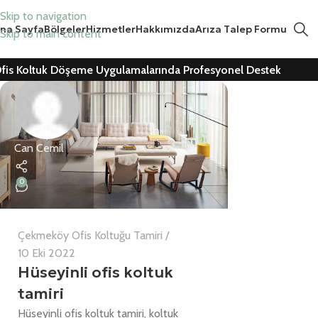
Skip to navigation
na Sayfa
Bölgeler
Hizmetler
Hakkımızda
Arıza Talep Formu
Skip to main content
fis Koltuk Döşeme Uygulamalarında Profesyonel Destek
Can Cemil
0
Çekmeköy Ofis Koltuğu Tamiri
10 Eki 2022
Hüseyinli ofis koltuk
tamiri
Hüseyinli ofis koltuk tamiri, koltuk