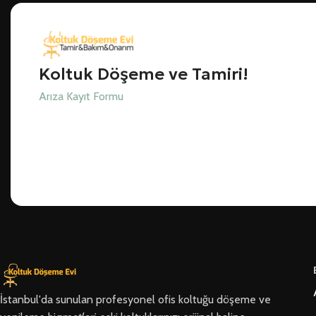
Koltuk Döşeme ve Tamiri!
Arıza Kayıt Formu
İstanbul'da sunulan profesyonel ofis koltuğu döşeme ve