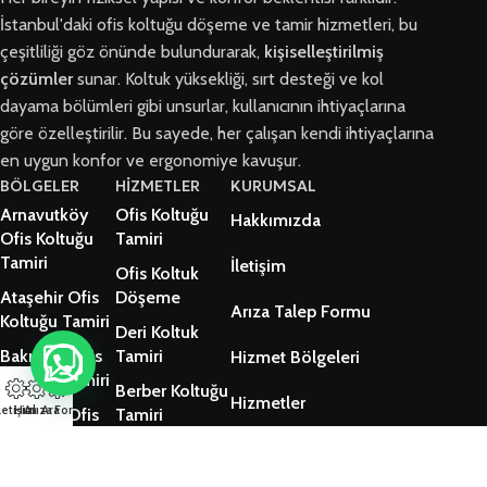
İstanbul'daki ofis koltuğu döşeme ve tamir hizmetleri, bu
çeşitliliği göz önünde bulundurarak,
kişiselleştirilmiş
çözümler
sunar. Koltuk yüksekliği, sırt desteği ve kol
dayama bölümleri gibi unsurlar, kullanıcının ihtiyaçlarına
göre özelleştirilir. Bu sayede, her çalışan kendi ihtiyaçlarına
en uygun konfor ve ergonomiye kavuşur.
BÖLGELER
HİZMETLER
KURUMSAL
Arnavutköy
Ofis Koltuğu
Hakkımızda
Ofis Koltuğu
Tamiri
Tamiri
İletişim
Ofis Koltuk
Ataşehir Ofis
Döşeme
Arıza Talep Formu
Koltuğu Tamiri
Deri Koltuk
Bakırköy Ofis
Tamiri
Hizmet Bölgeleri
Koltuğu Tamiri
Berber Koltuğu
Hizmetler
letişim
Hızlı Ara
Arıza Formu
Beşiktaş Ofis
Tamiri
Koltuğu Tamiri
Blog
Patron Koltuğu
Beykoz Ofis
Tamiri