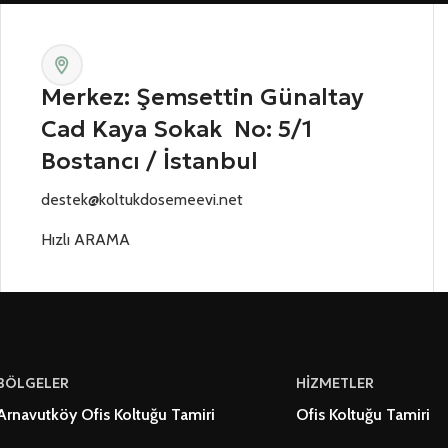
Merkez: Şemsettin Günaltay
Cad Kaya Sokak No: 5/1
Bostancı / İstanbul
destek@koltukdosemeevi.net
Hızlı ARAMA
BÖLGELER
HİZMETLER
Arnavutköy Ofis Koltuğu Tamiri
Ofis Koltuğu Tamiri