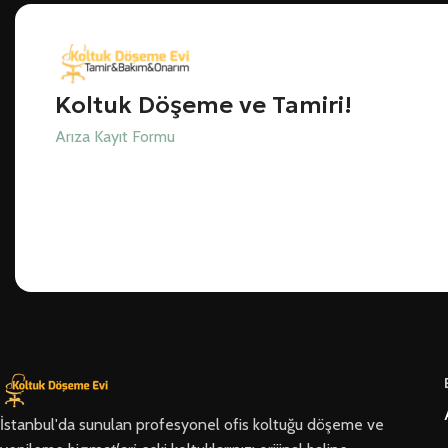
Koltuk Döşeme ve Tamiri!
Arıza Kayıt Formu
İstanbul'da sunulan profesyonel ofis koltuğu döşeme ve