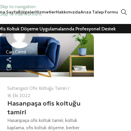
Skip to navigation
na Sayfa
Bölgeler
Hizmetler
Hakkımızda
Arıza Talep Formu
Skip to main content
fis Koltuk Döşeme Uygulamalarında Profesyonel Destek
Can Cemil
0
Sultangazi Ofis Koltuğu Tamiri
16 Eki 2022
Hasanpaşa ofis koltuğu
tamiri
Hasanpaşa ofis koltuk tamiri, koltuk
kaplama, ofis koltuk döşeme, berber