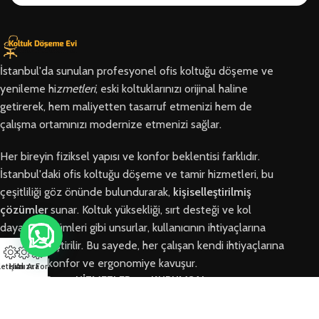
İstanbul'da sunulan profesyonel ofis koltuğu döşeme ve
yenileme hi
zmetleri
, eski koltuklarınızı orijinal haline
getirerek, hem maliyetten tasarruf etmenizi hem de
çalışma ortamınızı modernize etmenizi sağlar.
Her bireyin fiziksel yapısı ve konfor beklentisi farklıdır.
İstanbul'daki ofis koltuğu döşeme ve tamir hizmetleri, bu
çeşitliliği göz önünde bulundurarak,
kişiselleştirilmiş
çözümler
sunar. Koltuk yüksekliği, sırt desteği ve kol
dayama bölümleri gibi unsurlar, kullanıcının ihtiyaçlarına
göre özelleştirilir. Bu sayede, her çalışan kendi ihtiyaçlarına
en uygun konfor ve ergonomiye kavuşur.
letişim
Hızlı Ara
Arıza Formu
BÖLGELER
HİZMETLER
KURUMSAL
Arnavutköy
Ofis Koltuğu
Hakkımızda
Ofis Koltuğu
Tamiri