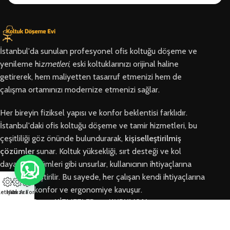
İstanbul'da sunulan profesyonel ofis koltuğu döşeme ve
yenileme hi
zmetleri
, eski koltuklarınızı orijinal haline
getirerek, hem maliyetten tasarruf etmenizi hem de
çalışma ortamınızı modernize etmenizi sağlar.
Her bireyin fiziksel yapısı ve konfor beklentisi farklıdır.
İstanbul'daki ofis koltuğu döşeme ve tamir hizmetleri, bu
çeşitliliği göz önünde bulundurarak,
kişiselleştirilmiş
çözümler
sunar. Koltuk yüksekliği, sırt desteği ve kol
dayama bölümleri gibi unsurlar, kullanıcının ihtiyaçlarına
göre özelleştirilir. Bu sayede, her çalışan kendi ihtiyaçlarına
en uygun konfor ve ergonomiye kavuşur.
letişim
Hızlı Ara
Arıza Formu
BÖLGELER
HİZMETLER
KURUMSAL
Arnavutköy
Ofis Koltuğu
Hakkımızda
Ofis Koltuğu
Tamiri