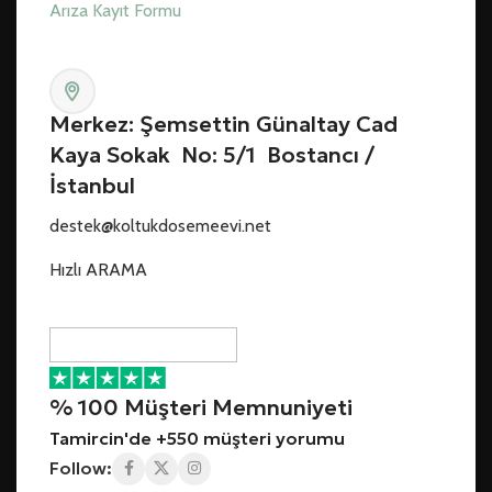
Arıza Kayıt Formu
Merkez: Şemsettin Günaltay Cad
Kaya Sokak No: 5/1 Bostancı /
İstanbul
destek@koltukdosemeevi.net
Hızlı ARAMA
% 100 Müşteri Memnuniyeti
Tamircin'de +550 müşteri yorumu
Follow: