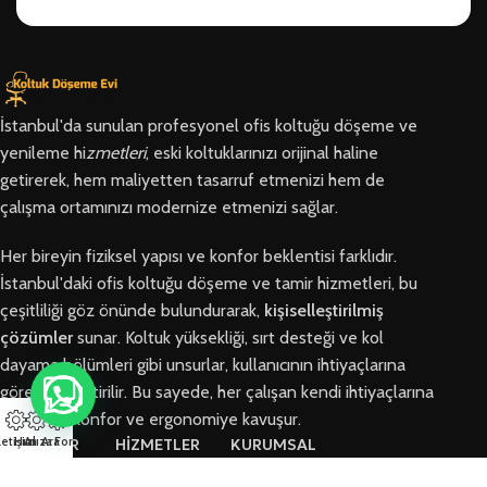
İstanbul'da sunulan profesyonel ofis koltuğu döşeme ve
yenileme hi
zmetleri
, eski koltuklarınızı orijinal haline
getirerek, hem maliyetten tasarruf etmenizi hem de
çalışma ortamınızı modernize etmenizi sağlar.
Her bireyin fiziksel yapısı ve konfor beklentisi farklıdır.
İstanbul'daki ofis koltuğu döşeme ve tamir hizmetleri, bu
çeşitliliği göz önünde bulundurarak,
kişiselleştirilmiş
çözümler
sunar. Koltuk yüksekliği, sırt desteği ve kol
dayama bölümleri gibi unsurlar, kullanıcının ihtiyaçlarına
göre özelleştirilir. Bu sayede, her çalışan kendi ihtiyaçlarına
en uygun konfor ve ergonomiye kavuşur.
letişim
Hızlı Ara
Arıza Formu
BÖLGELER
HİZMETLER
KURUMSAL
Arnavutköy
Ofis Koltuğu
Hakkımızda