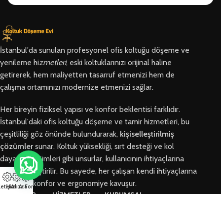
İstanbul'da sunulan profesyonel ofis koltuğu döşeme ve
yenileme hi
zmetleri
, eski koltuklarınızı orijinal haline
getirerek, hem maliyetten tasarruf etmenizi hem de
çalışma ortamınızı modernize etmenizi sağlar.
Her bireyin fiziksel yapısı ve konfor beklentisi farklıdır.
İstanbul'daki ofis koltuğu döşeme ve tamir hizmetleri, bu
çeşitliliği göz önünde bulundurarak,
kişiselleştirilmiş
çözümler
sunar. Koltuk yüksekliği, sırt desteği ve kol
dayama bölümleri gibi unsurlar, kullanıcının ihtiyaçlarına
göre özelleştirilir. Bu sayede, her çalışan kendi ihtiyaçlarına
en uygun konfor ve ergonomiye kavuşur.
letişim
Hızlı Ara
Arıza Formu
BÖLGELER
HİZMETLER
KURUMSAL
Arnavutköy
Ofis Koltuğu
Hakkımızda
Ofis Koltuğu
Tamiri