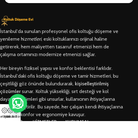
İstanbul'da sunulan profesyonel ofis koltuğu döşeme ve
yenileme hi
zmetleri
, eski koltuklarınızı orijinal haline
getirerek, hem maliyetten tasarruf etmenizi hem de
çalışma ortamınızı modernize etmenizi sağlar.
Her bireyin fiziksel yapısı ve konfor beklentisi farklıdır.
İstanbul'daki ofis koltuğu döşeme ve tamir hizmetleri, bu
çeşitliliği göz önünde bulundurarak,
kişiselleştirilmiş
çözümler
sunar. Koltuk yüksekliği, sırt desteği ve kol
dayama bölümleri gibi unsurlar, kullanıcının ihtiyaçlarına
göre özelleştirilir. Bu sayede, her çalışan kendi ihtiyaçlarına
en uygun konfor ve ergonomiye kavuşur.
letişim
Hızlı Ara
Arıza Formu
BÖLGELER
HİZMETLER
KURUMSAL
Arnavutköy
Ofis Koltuğu
Hakkımızda
Ofis Koltuğu
Tamiri