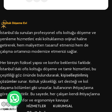
İstanbul'da sunulan profesyonel ofis koltuğu döşeme ve
yenileme hi
zmetleri
, eski koltuklarınızı orijinal haline
getirerek, hem maliyetten tasarruf etmenizi hem de
çalışma ortamınızı modernize etmenizi sağlar.
Her bireyin fiziksel yapısı ve konfor beklentisi farklıdır.
İstanbul'daki ofis koltuğu döşeme ve tamir hizmetleri, bu
çeşitliliği göz önünde bulundurarak,
kişiselleştirilmiş
çözümler
sunar. Koltuk yüksekliği, sırt desteği ve kol
dayama bölümleri gibi unsurlar, kullanıcının ihtiyaçlarına
göre özelleştirilir. Bu sayede, her çalışan kendi ihtiyaçlarına
en uygun konfor ve ergonomiye kavuşur.
BÖLGELER
HİZMETLER
KURUMSAL
letişim
Hızlı Ara
Arıza Formu