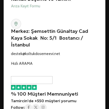
Arıza Kayıt Formu
Merkez: Şemsettin Günaltay Cad
Kaya Sokak No: 5/1 Bostancı /
İstanbul
destek@koltukdosemeevi.net
Hızlı ARAMA
% 100 Müşteri Memnuniyeti
Tamircin'de +550 müşteri yorumu
Follow: