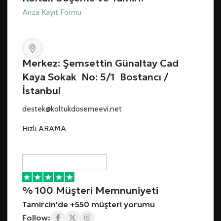
Arıza Kayıt Formu
Merkez: Şemsettin Günaltay Cad
Kaya Sokak No: 5/1 Bostancı /
İstanbul
destek@koltukdosemeevi.net
Hızlı ARAMA
% 100 Müşteri Memnuniyeti
Tamircin'de +550 müşteri yorumu
Follow: