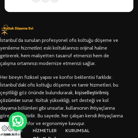
İstanbul'da sunulan profesyonel ofis koltuğu döşeme ve
yenileme hi
zmetleri
, eski koltuklarınızı orijinal haline
getirerek, hem maliyetten tasarruf etmenizi hem de
çalışma ortamınızı modernize etmenizi sağlar.
Her bireyin fiziksel yapısı ve konfor beklentisi farklıdır.
İstanbul'daki ofis koltuğu döşeme ve tamir hizmetleri, bu
çeşitliliği göz önünde bulundurarak,
kişiselleştirilmiş
çözümler
sunar. Koltuk yüksekliği, sırt desteği ve kol
dayama bölümleri gibi unsurlar, kullanıcının ihtiyaçlarına
göre özelleştirilir. Bu sayede, her çalışan kendi ihtiyaçlarına
en uygun konfor ve ergonomiye kavuşur.
BÖLGELER
HİZMETLER
KURUMSAL
letişim
Hızlı Ara
Arıza Formu