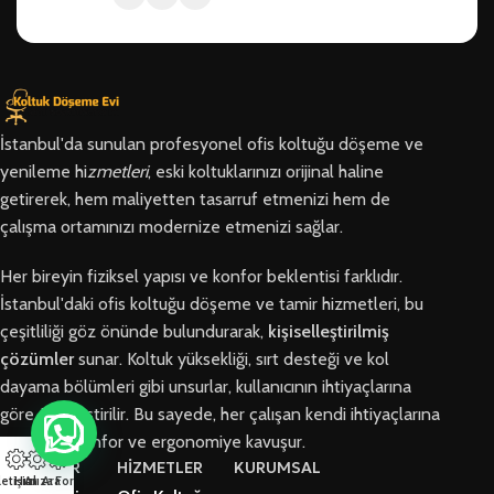
İstanbul'da sunulan profesyonel ofis koltuğu döşeme ve
yenileme hi
zmetleri
, eski koltuklarınızı orijinal haline
getirerek, hem maliyetten tasarruf etmenizi hem de
çalışma ortamınızı modernize etmenizi sağlar.
Her bireyin fiziksel yapısı ve konfor beklentisi farklıdır.
İstanbul'daki ofis koltuğu döşeme ve tamir hizmetleri, bu
çeşitliliği göz önünde bulundurarak,
kişiselleştirilmiş
çözümler
sunar. Koltuk yüksekliği, sırt desteği ve kol
dayama bölümleri gibi unsurlar, kullanıcının ihtiyaçlarına
göre özelleştirilir. Bu sayede, her çalışan kendi ihtiyaçlarına
en uygun konfor ve ergonomiye kavuşur.
BÖLGELER
HİZMETLER
KURUMSAL
letişim
Hızlı Ara
Arıza Formu