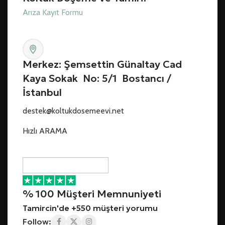
Arıza Kayıt Formu
Merkez: Şemsettin Günaltay Cad
Kaya Sokak No: 5/1 Bostancı /
İstanbul
destek@koltukdosemeevi.net
Hızlı ARAMA
% 100 Müşteri Memnuniyeti
Tamircin'de +550 müşteri yorumu
Follow: