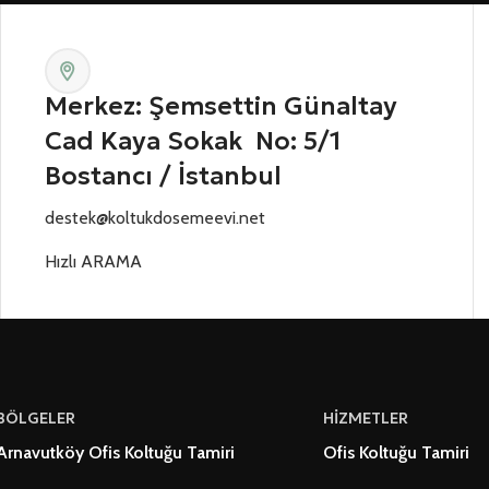
Merkez: Şemsettin Günaltay
Cad Kaya Sokak No: 5/1
Bostancı / İstanbul
destek@koltukdosemeevi.net
Hızlı ARAMA
BÖLGELER
HİZMETLER
Arnavutköy Ofis Koltuğu Tamiri
Ofis Koltuğu Tamiri