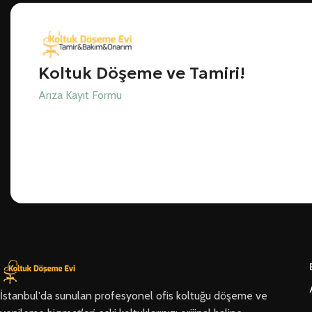
Koltuk Döşeme ve Tamiri!
Arıza Kayıt Formu
İstanbul'da sunulan profesyonel ofis koltuğu döşeme ve