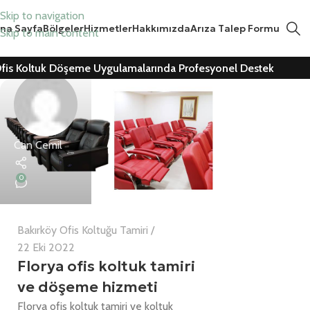
Skip to navigation
na Sayfa
Bölgeler
Hizmetler
Hakkımızda
Arıza Talep Formu
Skip to main content
fis Koltuk Döşeme Uygulamalarında Profesyonel Destek
Can Cemil
0
Bakırköy Ofis Koltuğu Tamiri
22 Eki 2022
Florya ofis koltuk tamiri
ve döşeme hizmeti
Florya ofis koltuk tamiri ve koltuk