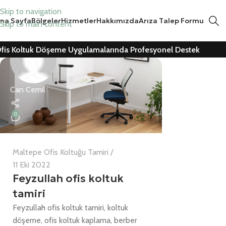
Skip to navigation
na Sayfa
Bölgeler
Hizmetler
Hakkımızda
Arıza Talep Formu
Skip to main content
fis Koltuk Döşeme Uygulamalarında Profesyonel Destek
Can Cemil
0
Maltepe Ofis Koltuğu Tamiri
11 Eki 2022
Feyzullah ofis koltuk
tamiri
Feyzullah ofis koltuk tamiri, koltuk
döşeme, ofis koltuk kaplama, berber