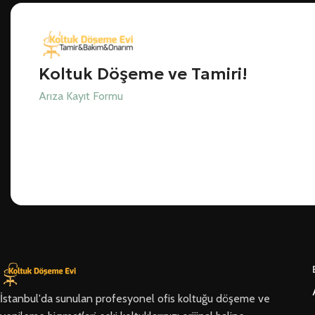
Koltuk Döşeme ve Tamiri!
Arıza Kayıt Formu
İstanbul'da sunulan profesyonel ofis koltuğu döşeme ve