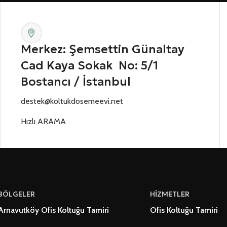
Merkez: Şemsettin Günaltay
Cad Kaya Sokak No: 5/1
Bostancı / İstanbul
destek@koltukdosemeevi.net
Hızlı ARAMA
BÖLGELER
HİZMETLER
Arnavutköy Ofis Koltuğu Tamiri
Ofis Koltuğu Tamiri