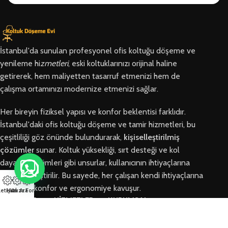
İstanbul'da sunulan profesyonel ofis koltuğu döşeme ve
yenileme hi
zmetleri
, eski koltuklarınızı orijinal haline
getirerek, hem maliyetten tasarruf etmenizi hem de
çalışma ortamınızı modernize etmenizi sağlar.
Her bireyin fiziksel yapısı ve konfor beklentisi farklıdır.
İstanbul'daki ofis koltuğu döşeme ve tamir hizmetleri, bu
çeşitliliği göz önünde bulundurarak,
kişiselleştirilmiş
çözümler
sunar. Koltuk yüksekliği, sırt desteği ve kol
dayama bölümleri gibi unsurlar, kullanıcının ihtiyaçlarına
göre özelleştirilir. Bu sayede, her çalışan kendi ihtiyaçlarına
en uygun konfor ve ergonomiye kavuşur.
letişim
Hızlı Ara
Arıza Formu
BÖLGELER
HİZMETLER
KURUMSAL
Arnavutköy
Ofis Koltuğu
Hakkımızda
Ofis Koltuğu
Tamiri