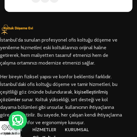
İstanbul'da sunulan profesyonel ofis koltuğu döşeme ve
yenileme hi
zmetleri
, eski koltuklarınızı orijinal haline
getirerek, hem maliyetten tasarruf etmenizi hem de
çalışma ortamınızı modernize etmenizi sağlar.
Her bireyin fiziksel yapısı ve konfor beklentisi farklıdır.
İstanbul'daki ofis koltuğu döşeme ve tamir hizmetleri, bu
çeşitliliği göz önünde bulundurarak,
kişiselleştirilmiş
çözümler
sunar. Koltuk yüksekliği, sırt desteği ve kol
dayama bölümleri gibi unsurlar, kullanıcının ihtiyaçlarına
göre özelleştirilir. Bu sayede, her çalışan kendi ihtiyaçlarına
en uygun konfor ve ergonomiye kavuşur.
BÖLGELER
HİZMETLER
KURUMSAL
letişim
Hızlı Ara
Arıza Formu