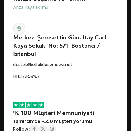
Arıza Kayıt Formu
Merkez: Şemsettin Günaltay Cad
Kaya Sokak No: 5/1 Bostancı /
İstanbul
destek@koltukdosemeevi.net
Hızlı ARAMA
% 100 Müşteri Memnuniyeti
Tamircin'de +550 müşteri yorumu
Follow: