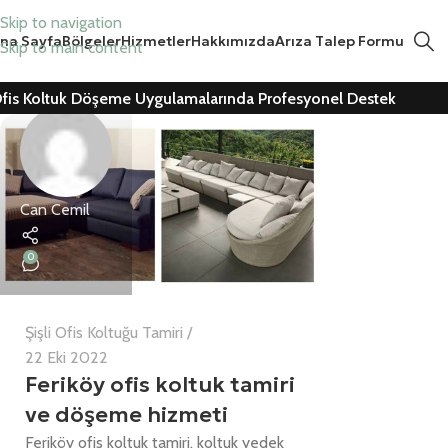
Skip to navigation
na Sayfa
Bölgeler
Hizmetler
Hakkımızda
Arıza Talep Formu
Skip to main content
fis Koltuk Döşeme Uygulamalarında Profesyonel Destek
Can Cemil
0
Şişli Ofis Koltuğu Tamiri
22 Eki 2022
Feriköy ofis koltuk tamiri
ve döşeme hizmeti
Feriköy ofis koltuk tamiri, koltuk yedek