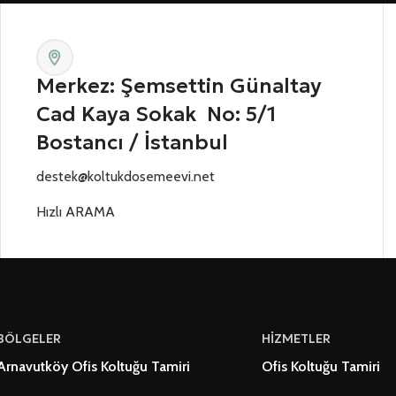
Merkez: Şemsettin Günaltay
Cad Kaya Sokak No: 5/1
Bostancı / İstanbul
destek@koltukdosemeevi.net
Hızlı ARAMA
BÖLGELER
HİZMETLER
Arnavutköy Ofis Koltuğu Tamiri
Ofis Koltuğu Tamiri