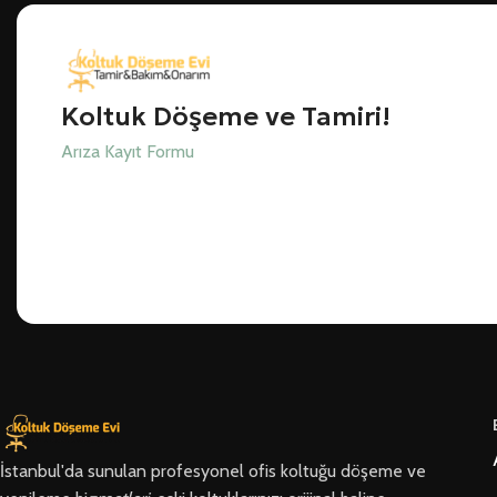
Koltuk Döşeme ve Tamiri!
Arıza Kayıt Formu
İstanbul'da sunulan profesyonel ofis koltuğu döşeme ve