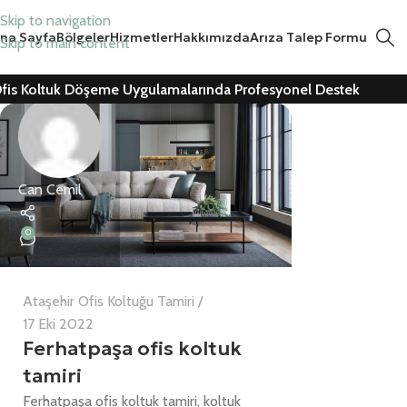
Skip to navigation
na Sayfa
Bölgeler
Hizmetler
Hakkımızda
Arıza Talep Formu
Skip to main content
fis Koltuk Döşeme Uygulamalarında Profesyonel Destek
Can Cemil
0
Ataşehir Ofis Koltuğu Tamiri
17 Eki 2022
Ferhatpaşa ofis koltuk
tamiri
Ferhatpaşa ofis koltuk tamiri, koltuk