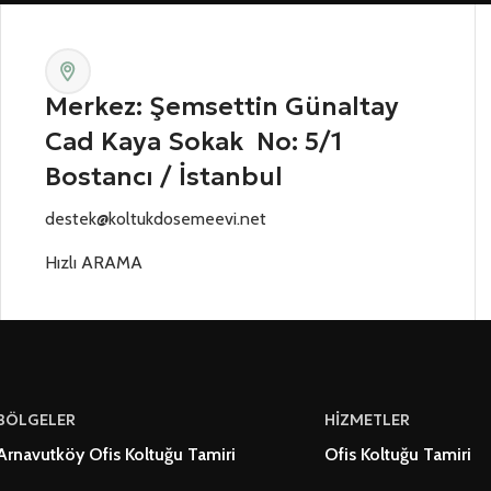
Merkez: Şemsettin Günaltay
Cad Kaya Sokak No: 5/1
Bostancı / İstanbul
destek@koltukdosemeevi.net
Hızlı ARAMA
BÖLGELER
HİZMETLER
Arnavutköy Ofis Koltuğu Tamiri
Ofis Koltuğu Tamiri