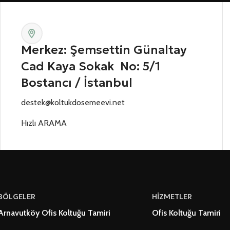
Merkez: Şemsettin Günaltay
Cad Kaya Sokak No: 5/1
Bostancı / İstanbul
destek@koltukdosemeevi.net
Hızlı ARAMA
BÖLGELER
HİZMETLER
Arnavutköy Ofis Koltuğu Tamiri
Ofis Koltuğu Tamiri