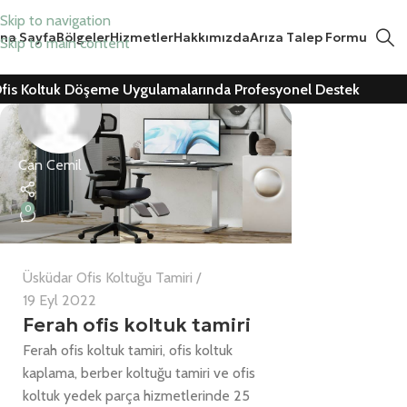
Skip to navigation
na Sayfa
Bölgeler
Hizmetler
Hakkımızda
Arıza Talep Formu
Skip to main content
fis Koltuk Döşeme Uygulamalarında Profesyonel Destek
Can Cemil
0
Üsküdar Ofis Koltuğu Tamiri
19 Eyl 2022
Ferah ofis koltuk tamiri
Ferah ofis koltuk tamiri, ofis koltuk
kaplama, berber koltuğu tamiri ve ofis
koltuk yedek parça hizmetlerinde 25