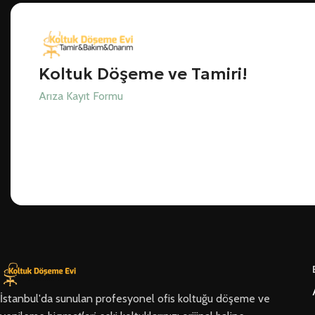
Koltuk Döşeme ve Tamiri!
Arıza Kayıt Formu
İstanbul'da sunulan profesyonel ofis koltuğu döşeme ve