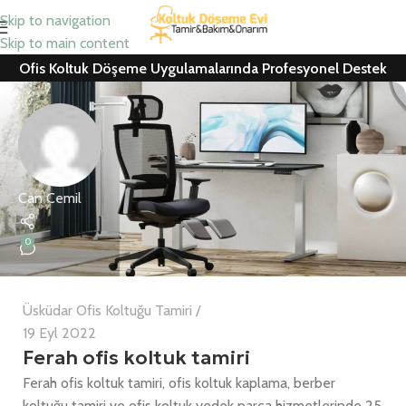
Skip to navigation
Skip to main content
Ofis Koltuk Döşeme Uygulamalarında Profesyonel Destek
Can Cemil
0
Üsküdar Ofis Koltuğu Tamiri
19 Eyl 2022
Ferah ofis koltuk tamiri
Ferah ofis koltuk tamiri, ofis koltuk kaplama, berber
koltuğu tamiri ve ofis koltuk yedek parça hizmetlerinde 25