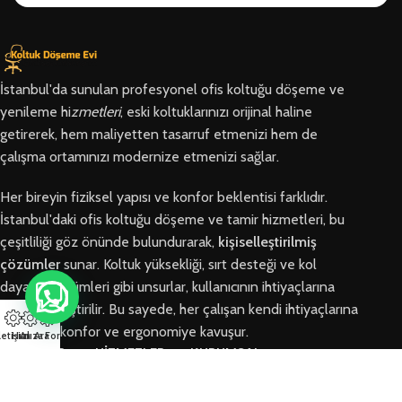
İstanbul'da sunulan profesyonel ofis koltuğu döşeme ve
yenileme hi
zmetleri
, eski koltuklarınızı orijinal haline
getirerek, hem maliyetten tasarruf etmenizi hem de
çalışma ortamınızı modernize etmenizi sağlar.
Her bireyin fiziksel yapısı ve konfor beklentisi farklıdır.
İstanbul'daki ofis koltuğu döşeme ve tamir hizmetleri, bu
çeşitliliği göz önünde bulundurarak,
kişiselleştirilmiş
çözümler
sunar. Koltuk yüksekliği, sırt desteği ve kol
dayama bölümleri gibi unsurlar, kullanıcının ihtiyaçlarına
göre özelleştirilir. Bu sayede, her çalışan kendi ihtiyaçlarına
en uygun konfor ve ergonomiye kavuşur.
letişim
Hızlı Ara
Arıza Formu
BÖLGELER
HİZMETLER
KURUMSAL
Arnavutköy
Ofis Koltuğu
Hakkımızda
Ofis Koltuğu
Tamiri