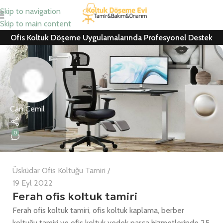
Skip to navigation
Skip to main content
Ofis Koltuk Döşeme Uygulamalarında Profesyonel Destek
Can Cemil
0
Üsküdar Ofis Koltuğu Tamiri
19 Eyl 2022
Ferah ofis koltuk tamiri
Ferah ofis koltuk tamiri, ofis koltuk kaplama, berber
koltuğu tamiri ve ofis koltuk yedek parça hizmetlerinde 25