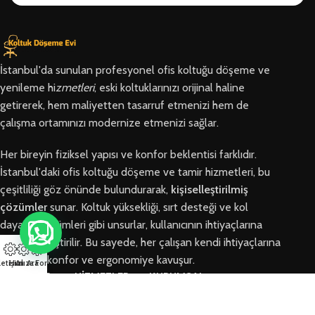
İstanbul'da sunulan profesyonel ofis koltuğu döşeme ve
yenileme hi
zmetleri
, eski koltuklarınızı orijinal haline
getirerek, hem maliyetten tasarruf etmenizi hem de
çalışma ortamınızı modernize etmenizi sağlar.
Her bireyin fiziksel yapısı ve konfor beklentisi farklıdır.
İstanbul'daki ofis koltuğu döşeme ve tamir hizmetleri, bu
çeşitliliği göz önünde bulundurarak,
kişiselleştirilmiş
çözümler
sunar. Koltuk yüksekliği, sırt desteği ve kol
dayama bölümleri gibi unsurlar, kullanıcının ihtiyaçlarına
göre özelleştirilir. Bu sayede, her çalışan kendi ihtiyaçlarına
en uygun konfor ve ergonomiye kavuşur.
letişim
Hızlı Ara
Arıza Formu
BÖLGELER
HİZMETLER
KURUMSAL
Arnavutköy
Ofis Koltuğu
Hakkımızda
Ofis Koltuğu
Tamiri