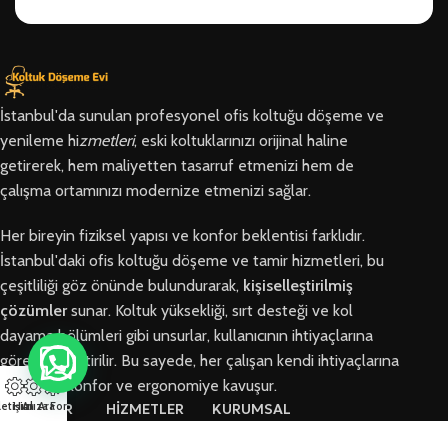
İstanbul'da sunulan profesyonel ofis koltuğu döşeme ve
yenileme hi
zmetleri
, eski koltuklarınızı orijinal haline
getirerek, hem maliyetten tasarruf etmenizi hem de
çalışma ortamınızı modernize etmenizi sağlar.
Her bireyin fiziksel yapısı ve konfor beklentisi farklıdır.
İstanbul'daki ofis koltuğu döşeme ve tamir hizmetleri, bu
çeşitliliği göz önünde bulundurarak,
kişiselleştirilmiş
çözümler
sunar. Koltuk yüksekliği, sırt desteği ve kol
dayama bölümleri gibi unsurlar, kullanıcının ihtiyaçlarına
göre özelleştirilir. Bu sayede, her çalışan kendi ihtiyaçlarına
en uygun konfor ve ergonomiye kavuşur.
letişim
Hızlı Ara
Arıza Formu
BÖLGELER
HİZMETLER
KURUMSAL
Arnavutköy
Ofis Koltuğu
Hakkımızda