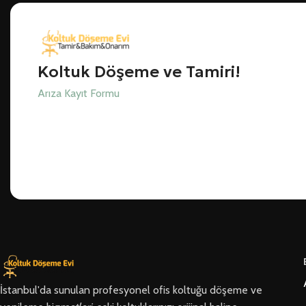
Koltuk Döşeme ve Tamiri!
Arıza Kayıt Formu
İstanbul'da sunulan profesyonel ofis koltuğu döşeme ve