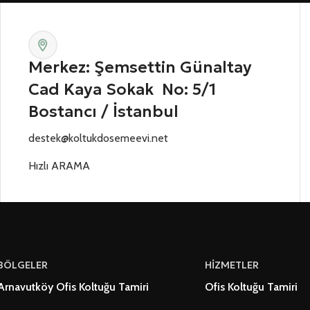
Merkez: Şemsettin Günaltay
Cad Kaya Sokak No: 5/1
Bostancı / İstanbul
destek@koltukdosemeevi.net
Hızlı ARAMA
BÖLGELER
HİZMETLER
Arnavutköy Ofis Koltuğu Tamiri
Ofis Koltuğu Tamiri