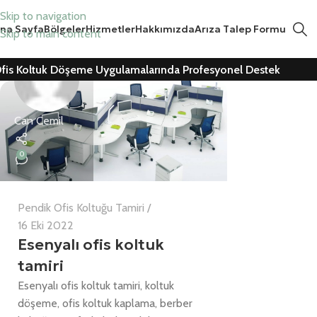
Skip to navigation
na Sayfa
Bölgeler
Hizmetler
Hakkımızda
Arıza Talep Formu
Skip to main content
fis Koltuk Döşeme Uygulamalarında Profesyonel Destek
Can Cemil
0
Pendik Ofis Koltuğu Tamiri
16 Eki 2022
Esenyalı ofis koltuk
tamiri
Esenyalı ofis koltuk tamiri, koltuk
döşeme, ofis koltuk kaplama, berber