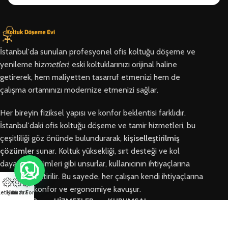
İstanbul'da sunulan profesyonel ofis koltuğu döşeme ve
yenileme hi
zmetleri
, eski koltuklarınızı orijinal haline
getirerek, hem maliyetten tasarruf etmenizi hem de
çalışma ortamınızı modernize etmenizi sağlar.
Her bireyin fiziksel yapısı ve konfor beklentisi farklıdır.
İstanbul'daki ofis koltuğu döşeme ve tamir hizmetleri, bu
çeşitliliği göz önünde bulundurarak,
kişiselleştirilmiş
çözümler
sunar. Koltuk yüksekliği, sırt desteği ve kol
dayama bölümleri gibi unsurlar, kullanıcının ihtiyaçlarına
göre özelleştirilir. Bu sayede, her çalışan kendi ihtiyaçlarına
en uygun konfor ve ergonomiye kavuşur.
letişim
Hızlı Ara
Arıza Formu
BÖLGELER
HİZMETLER
KURUMSAL
Arnavutköy
Ofis Koltuğu
Hakkımızda
Ofis Koltuğu
Tamiri