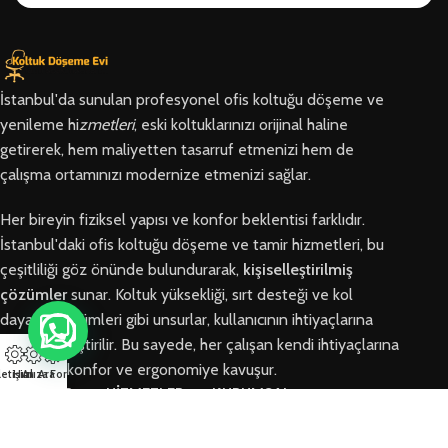
İstanbul'da sunulan profesyonel ofis koltuğu döşeme ve
yenileme hi
zmetleri
, eski koltuklarınızı orijinal haline
getirerek, hem maliyetten tasarruf etmenizi hem de
çalışma ortamınızı modernize etmenizi sağlar.
Her bireyin fiziksel yapısı ve konfor beklentisi farklıdır.
İstanbul'daki ofis koltuğu döşeme ve tamir hizmetleri, bu
çeşitliliği göz önünde bulundurarak,
kişiselleştirilmiş
çözümler
sunar. Koltuk yüksekliği, sırt desteği ve kol
dayama bölümleri gibi unsurlar, kullanıcının ihtiyaçlarına
göre özelleştirilir. Bu sayede, her çalışan kendi ihtiyaçlarına
en uygun konfor ve ergonomiye kavuşur.
letişim
Hızlı Ara
Arıza Formu
BÖLGELER
HİZMETLER
KURUMSAL
Arnavutköy
Ofis Koltuğu
Hakkımızda
Ofis Koltuğu
Tamiri