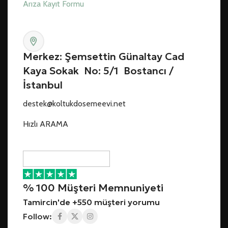
Arıza Kayıt Formu
Merkez: Şemsettin Günaltay Cad
Kaya Sokak No: 5/1 Bostancı /
İstanbul
destek@koltukdosemeevi.net
Hızlı ARAMA
% 100 Müşteri Memnuniyeti
Tamircin'de +550 müşteri yorumu
Follow: