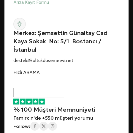
Arıza Kayıt Formu
Merkez: Şemsettin Günaltay Cad
Kaya Sokak No: 5/1 Bostancı /
İstanbul
destek@koltukdosemeevi.net
Hızlı ARAMA
% 100 Müşteri Memnuniyeti
Tamircin'de +550 müşteri yorumu
Follow: