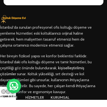
İstanbul'da sunulan profesyonel ofis koltuğu döşeme ve
yenileme hi
zmetleri
, eski koltuklarınızı orijinal haline
getirerek, hem maliyetten tasarruf etmenizi hem de
çalışma ortamınızı modernize etmenizi sağlar.
Her bireyin fiziksel yapısı ve konfor beklentisi farklıdır.
İstanbul'daki ofis koltuğu döşeme ve tamir hizmetleri, bu
çeşitliliği göz önünde bulundurarak,
kişiselleştirilmiş
çözümler
sunar. Koltuk yüksekliği, sırt desteği ve kol
dayama bölümleri gibi unsurlar, kullanıcının ihtiyaçlarına
göre özelleştirilir. Bu sayede, her çalışan kendi ihtiyaçlarına
en uygun konfor ve ergonomiye kavuşur.
letişim
Hızlı Ara
Arıza Formu
BÖLGELER
HİZMETLER
KURUMSAL
Arnavutköy
Ofis Koltuğu
Hakkımızda