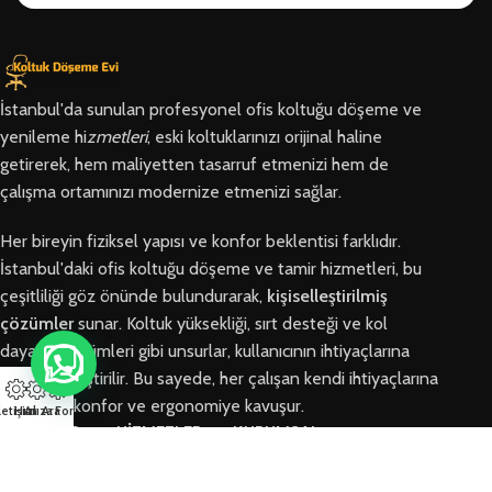
İstanbul'da sunulan profesyonel ofis koltuğu döşeme ve
yenileme hi
zmetleri
, eski koltuklarınızı orijinal haline
getirerek, hem maliyetten tasarruf etmenizi hem de
çalışma ortamınızı modernize etmenizi sağlar.
Her bireyin fiziksel yapısı ve konfor beklentisi farklıdır.
İstanbul'daki ofis koltuğu döşeme ve tamir hizmetleri, bu
çeşitliliği göz önünde bulundurarak,
kişiselleştirilmiş
çözümler
sunar. Koltuk yüksekliği, sırt desteği ve kol
dayama bölümleri gibi unsurlar, kullanıcının ihtiyaçlarına
göre özelleştirilir. Bu sayede, her çalışan kendi ihtiyaçlarına
en uygun konfor ve ergonomiye kavuşur.
letişim
Hızlı Ara
Arıza Formu
BÖLGELER
HİZMETLER
KURUMSAL
Arnavutköy
Ofis Koltuğu
Hakkımızda
Ofis Koltuğu
Tamiri