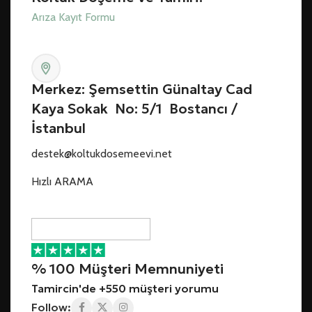
Arıza Kayıt Formu
Merkez: Şemsettin Günaltay Cad
Kaya Sokak No: 5/1 Bostancı /
İstanbul
destek@koltukdosemeevi.net
Hızlı ARAMA
% 100 Müşteri Memnuniyeti
Tamircin'de +550 müşteri yorumu
Follow: