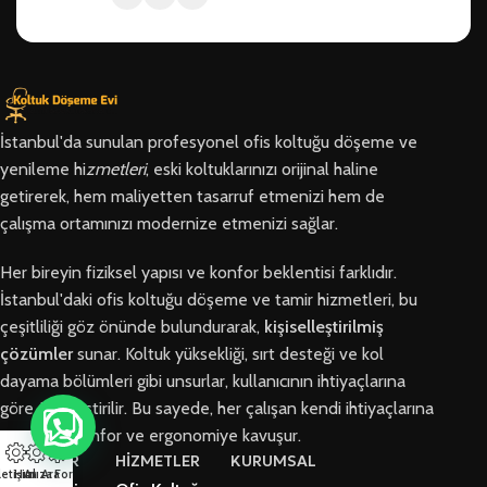
İstanbul'da sunulan profesyonel ofis koltuğu döşeme ve
yenileme hi
zmetleri
, eski koltuklarınızı orijinal haline
getirerek, hem maliyetten tasarruf etmenizi hem de
çalışma ortamınızı modernize etmenizi sağlar.
Her bireyin fiziksel yapısı ve konfor beklentisi farklıdır.
İstanbul'daki ofis koltuğu döşeme ve tamir hizmetleri, bu
çeşitliliği göz önünde bulundurarak,
kişiselleştirilmiş
çözümler
sunar. Koltuk yüksekliği, sırt desteği ve kol
dayama bölümleri gibi unsurlar, kullanıcının ihtiyaçlarına
göre özelleştirilir. Bu sayede, her çalışan kendi ihtiyaçlarına
en uygun konfor ve ergonomiye kavuşur.
BÖLGELER
HİZMETLER
KURUMSAL
letişim
Hızlı Ara
Arıza Formu