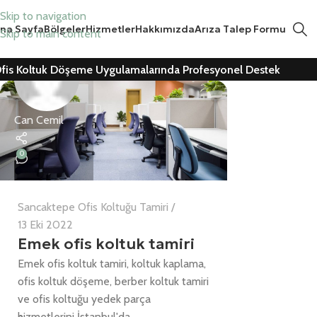
Skip to navigation
na Sayfa
Bölgeler
Hizmetler
Hakkımızda
Arıza Talep Formu
Skip to main content
fis Koltuk Döşeme Uygulamalarında Profesyonel Destek
Can Cemil
0
Sancaktepe Ofis Koltuğu Tamiri
13 Eki 2022
Emek ofis koltuk tamiri
Emek ofis koltuk tamiri, koltuk kaplama,
ofis koltuk döşeme, berber koltuk tamiri
ve ofis koltuğu yedek parça
hizmetlerini İstanbul'da ...