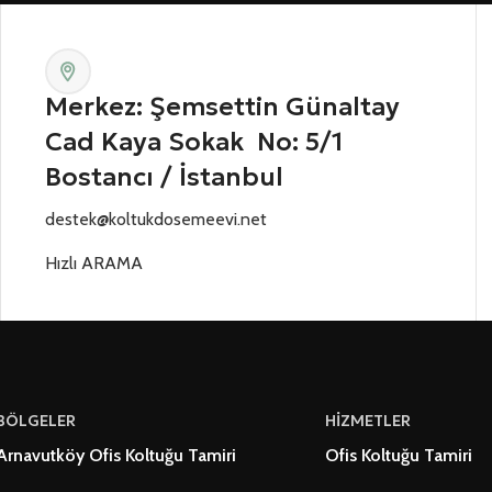
Merkez: Şemsettin Günaltay
Cad Kaya Sokak No: 5/1
Bostancı / İstanbul
destek@koltukdosemeevi.net
Hızlı ARAMA
BÖLGELER
HİZMETLER
Arnavutköy Ofis Koltuğu Tamiri
Ofis Koltuğu Tamiri