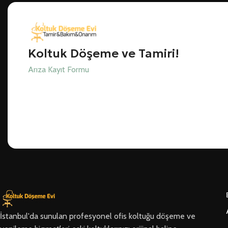
Koltuk Döşeme ve Tamiri!
Arıza Kayıt Formu
İstanbul'da sunulan profesyonel ofis koltuğu döşeme ve